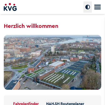
Hauptm
Umschalte
Herzlich willkommen
Fahrplanfinder
NAH.SH Routenplaner