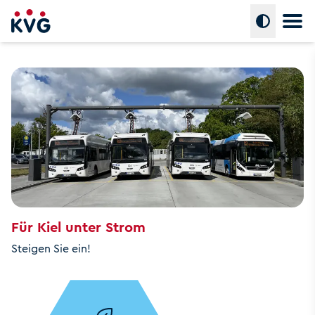
Hauptm
Umschalte
Aktue
Für u
Fahrg
Für
Bewe
Für Kiel unter Strom
Steigen Sie ein!
Für I