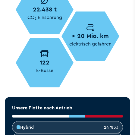
Elekt
22.438 t
CO₂ Einsparung
> 20 Mio. km
elektrisch gefahren
122
E-Busse
Unsere Flotte nach Antrieb
Hybrid
14 %
33