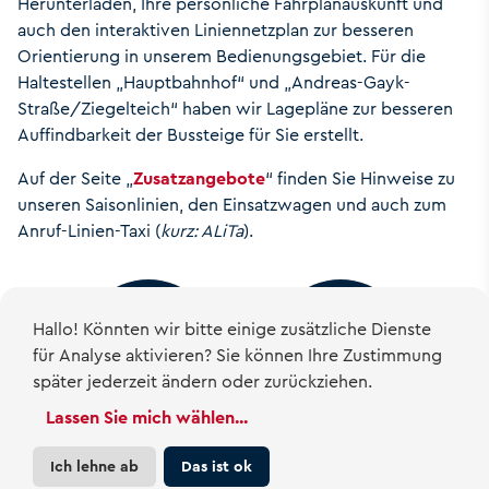
Elekt
Herunterladen, Ihre persönliche Fahrplanauskunft und
auch den interaktiven Liniennetzplan zur besseren
Orientierung in unserem Bedienungsgebiet. Für die
Haltestellen „Hauptbahnhof“ und „Andreas-Gayk-
Straße/Ziegelteich“ haben wir Lagepläne zur besseren
Auffindbarkeit der Bussteige für Sie erstellt.
Auf der Seite „
Zusatzangebote
“ finden Sie Hinweise zu
unseren Saisonlinien, den Einsatzwagen und auch zum
Anruf-Linien-Taxi (
kurz: ALiTa
).
Hallo! Könnten wir bitte einige zusätzliche Dienste
für
Analyse
aktivieren? Sie können Ihre Zustimmung
später jederzeit ändern oder zurückziehen.
Lassen Sie mich wählen
...
Fahrplan-Angebot
Zusatzangebote
Ich lehne ab
Das ist ok