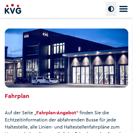
Hauptm
Umschalte
Für u
Aktue
Verkehr
Für u
Fahrg
Fahrplan
Tarif
Für
Bewe
Fahrplan
Service
Für I
Auf der Seite „
Fahrplan-Angebot
“ finden Sie die
Echtzeitinformation der abfahrenden Busse für jede
Haltestelle, alle Linien- und Haltestellenfahrpläne zum