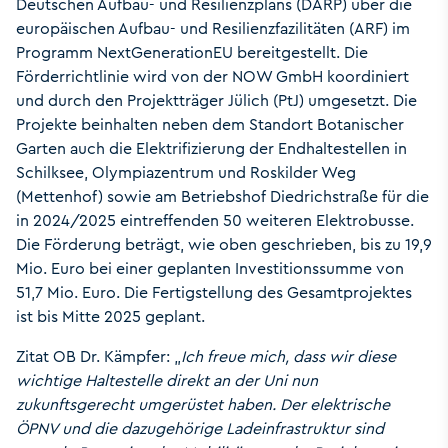
Deutschen Aufbau- und Resilienzplans (DARP) über die
europäischen Aufbau- und Resilienzfazilitäten (ARF) im
Programm NextGenerationEU bereitgestellt. Die
Förderrichtlinie wird von der NOW GmbH koordiniert
und durch den Projektträger Jülich (PtJ) umgesetzt. Die
Projekte beinhalten neben dem Standort Botanischer
Garten auch die Elektrifizierung der Endhaltestellen in
Schilksee, Olympiazentrum und Roskilder Weg
(Mettenhof) sowie am Betriebshof Diedrichstraße für die
in 2024/2025 eintreffenden 50 weiteren Elektrobusse.
Die Förderung beträgt, wie oben geschrieben, bis zu 19,9
Mio. Euro bei einer geplanten Investitionssumme von
51,7 Mio. Euro. Die Fertigstellung des Gesamtprojektes
ist bis Mitte 2025 geplant.
Zitat OB Dr. Kämpfer: „
Ich freue mich, dass wir diese
wichtige Haltestelle direkt an der Uni nun
zukunftsgerecht umgerüstet haben. Der elektrische
ÖPNV und die dazugehörige Ladeinfrastruktur sind