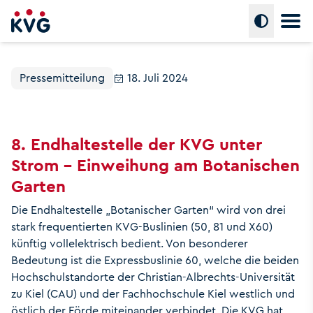
Hauptm
Umschalte
Pressemitteilung
18. Juli 2024
8. End­halte­stelle der KVG unter
Strom - Ein­wei­hung am Bo­ta­ni­schen
Garten
Die Endhaltestelle „Botanischer Garten“ wird von drei
stark frequentierten KVG-Buslinien (50, 81 und X60)
künftig vollelektrisch bedient. Von besonderer
Bedeutung ist die Expressbuslinie 60, welche die beiden
Hochschulstandorte der Christian-Albrechts-Universität
zu Kiel (CAU) und der Fachhochschule Kiel westlich und
östlich der Förde miteinander verbindet. Die KVG hat