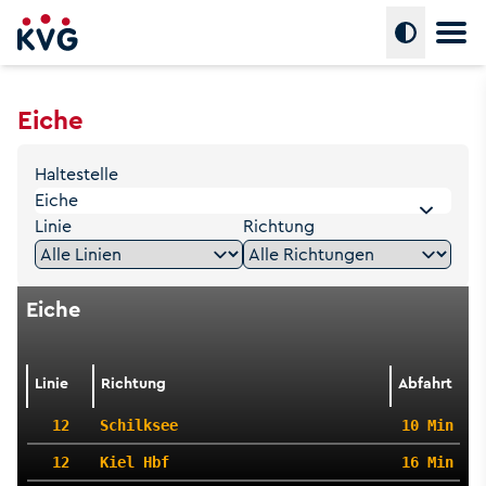
Hauptm
Umschalte
Eiche
Haltestelle
Linie
Richtung
Eiche
Linie
Richtung
Abfahrt
12
Schilksee
10 Min
12
Kiel Hbf
16 Min