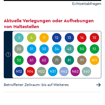
Echtzeitabfragen
Aktuelle Verlegungen oder Aufhebungen
von Haltestellen
2
6
11
12
13
14
15
22
31
32
34
43
50
51
!
52
61
62
71
81
91
N11
N12
N14
N22
N31
N42
N62
X60
Betroffener Zeitraum: bis auf Weiteres