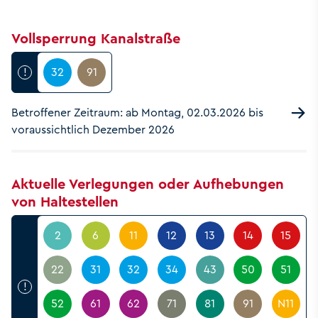
Vollsperrung Kanalstraße
!
32
91
Betroffener Zeitraum: ab Montag, 02.03.2026 bis
voraussichtlich Dezember 2026
Aktuelle Verlegungen oder Aufhebungen
von Haltestellen
2
6
11
12
13
14
15
22
31
32
34
43
50
51
!
52
61
62
71
81
91
N11