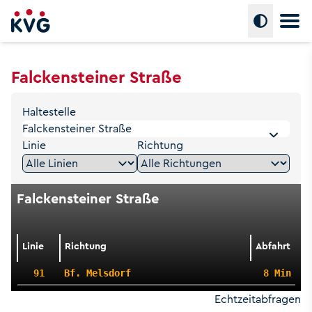
Hauptm
Umschalte
Falckensteiner Straße
Haltestelle
Linie
Richtung
Falckensteiner Straße
Linie
Richtung
Abfahrt
91
Bf. Melsdorf
8 Min
Echtzeitabfragen