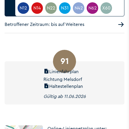
N12
N14
N22
N31
N42
N62
X60
Betroffener Zeitraum: bis auf Weiteres
91
Linienfahrplan
Richtung Melsdorf
Haltestellenplan
Gültig ab 11.06.2026
Online-Liniennetzplan unter: