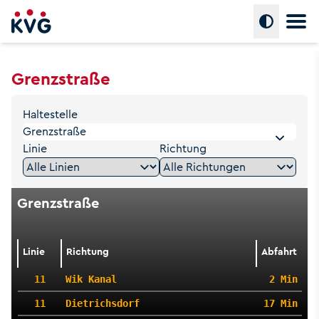
Hauptm
Umschalte
Grenzstraße
Haltestelle
Linie
Richtung
Grenzstraße
Linie
Richtung
Abfahrt
11
Wik Kanal
2 Min
11
Dietrichsdorf
17 Min