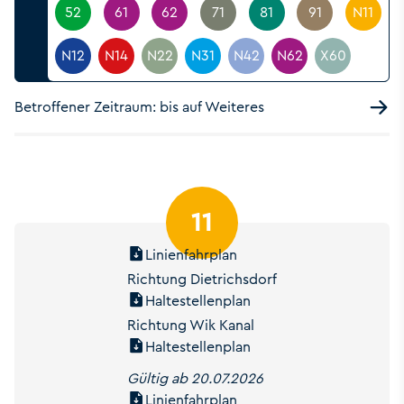
52
61
62
71
81
91
N11
N12
N14
N22
N31
N42
N62
X60
Betroffener Zeitraum: bis auf Weiteres
11
Linienfahrplan
Richtung Dietrichsdorf
Haltestellenplan
Richtung Wik Kanal
Haltestellenplan
Gültig ab 20.07.2026
Linienfahrplan