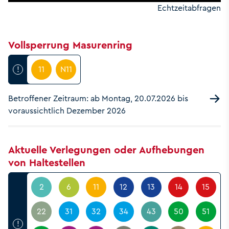
Echtzeitabfragen
Vollsperrung Masurenring
!
11
N11
Betroffener Zeitraum: ab Montag, 20.07.2026 bis
voraussichtlich Dezember 2026
Aktuelle Verlegungen oder Aufhebungen
von Haltestellen
2
6
11
12
13
14
15
22
31
32
34
43
50
51
!