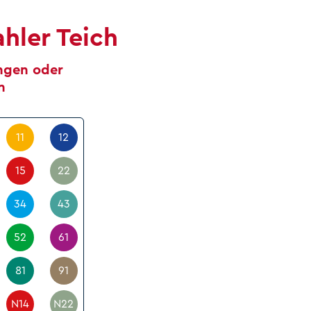
hler Teich
ungen oder
n
11
12
15
22
34
43
52
61
81
91
N14
N22