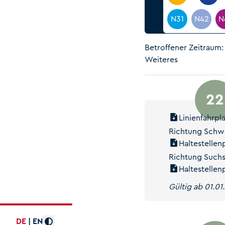
N31
N42
N
Betroffener Zeitraum: 
Weiteres
22
Linienfahrpl
Richtung Schw
Haltestellen
Richtung Such
Haltestellen
Gültig ab 01.01
DE
EN