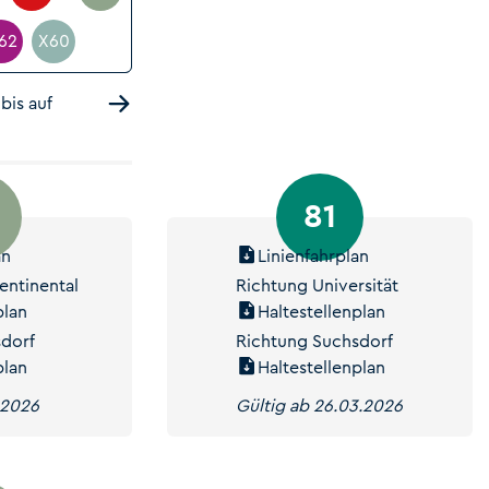
62
X60
bis auf
81
an
Linienfahrplan
entinental
Richtung Universität
plan
Haltestellenplan
sdorf
Richtung Suchsdorf
plan
Haltestellenplan
.2026
Gültig ab 26.03.2026