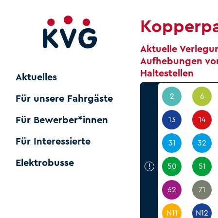
Kopperpa
Aktuelle Verleg
Aufhebungen vo
Haltestellen
Aktuelles
2
6
Für unsere Fahrgäste
Für Bewerber*innen
13
14
Für Interessierte
31
32
Elektrobusse
!
50
51
62
71
N11
N12