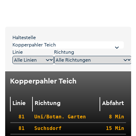
Haltestelle
Linie
Richtung
Kopperpahler Teich
Linie
Richtung
Abfahrt
81
Uni/Botan. Garten
8 Min
81
Suchsdorf
15 Min