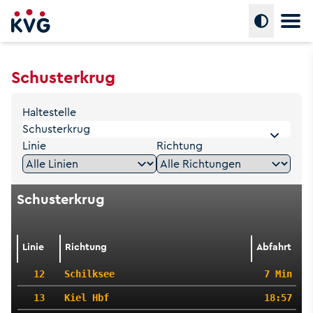
Hauptm
Umschalte
Schusterkrug
Haltestelle
Linie
Richtung
Schusterkrug
Linie
Richtung
Abfahrt
12
Schilksee
7 Min
13
Kiel Hbf
18:57