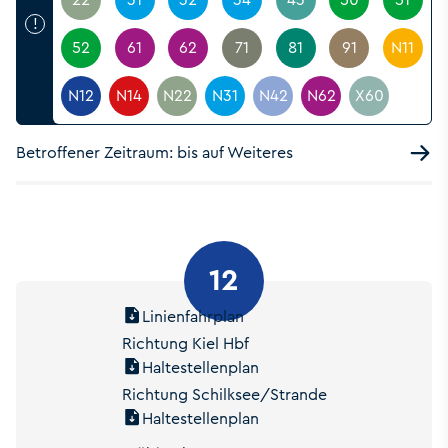
!
52
61
62
71
81
91
N11
N12
N14
N22
N31
N42
N62
X60
Betroffener Zeitraum: bis auf Weiteres
12
Linienfahrplan
Richtung Kiel Hbf
Haltestellenplan
Richtung Schilksee/Strande
Haltestellenplan