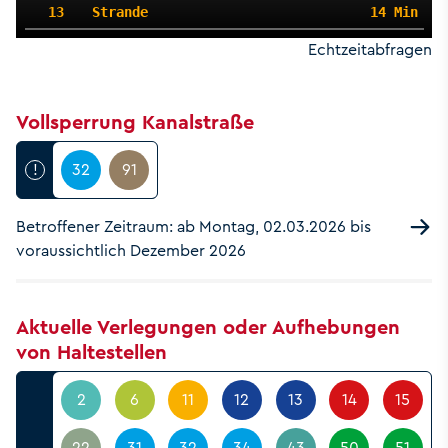
13
Strande
14 Min
Echtzeitabfragen
Vollsperrung Kanalstraße
!
32
91
Betroffener Zeitraum: ab Montag, 02.03.2026 bis
voraussichtlich Dezember 2026
Aktuelle Verlegungen oder Aufhebungen
von Haltestellen
2
6
11
12
13
14
15
22
31
32
34
43
50
51