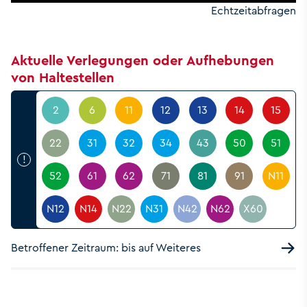
Echtzeitabfragen
Aktuelle Verlegungen oder Aufhebungen
von Haltestellen
2
6
11
12
13
14
15
22
31
32
34
43
50
51
!
52
61
62
71
81
91
N11
N12
N14
N22
N31
N42
N62
X60
Betroffener Zeitraum: bis auf Weiteres