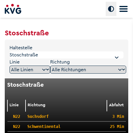
Hauptm
Umschalte
Stoschstraße
Haltestelle
Linie
Richtung
Stoschstraße
Linie
Richtung
Abfahrt
N22
Suchsdorf
3 Min
N22
Schwentinental
25 Min