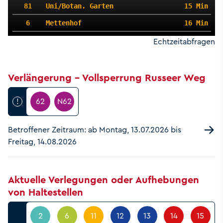
81
Uni/Botan. Garten
15 Min
6
Mettenhof
16 Min
Echtzeitabfragen
Verlängerung - Vollsperrung Russeer Weg
!
62
N62
Betroffener Zeitraum: ab Montag, 13.07.2026 bis
Freitag, 14.08.2026
Aktuelle Verlegungen oder Aufhebungen
von Haltestellen
2
6
11
12
13
14
15