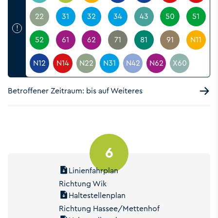
22
31
32
34
43
50
51
!
52
61
62
71
81
91
N11
N12
N14
N22
N31
N42
N62
X60
Betroffener Zeitraum: bis auf Weiteres
6
Linienfahrplan
Richtung Wik
Haltestellenplan
Richtung Hassee/Mettenhof