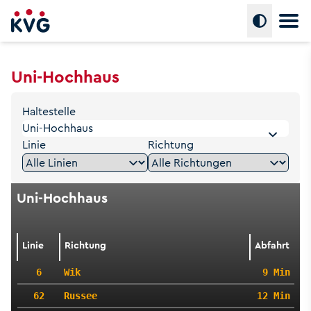
Hauptm
Umschalte
Uni-Hochhaus
Haltestelle
Linie
Richtung
Uni-Hochhaus
Linie
Richtung
Abfahrt
6
Wik
9 Min
62
Russee
12 Min