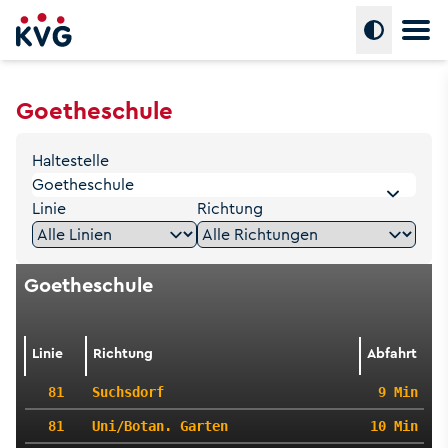
Hauptm
Umschalte
Goetheschule
Haltestelle
Linie
Richtung
Goetheschule
Linie
Richtung
Abfahrt
81
Suchsdorf
9 Min
81
Uni/Botan. Garten
10 Min