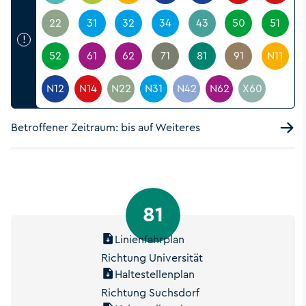
22
31
32
34
43
50
51
!
52
61
62
71
81
91
N11
N12
N14
N22
N31
N42
N62
X60
Betroffener Zeitraum: bis auf Weiteres
81
Linienfahrplan
Richtung Universität
Haltestellenplan
Richtung Suchsdorf