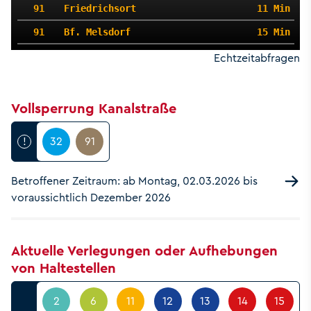
91
Friedrichsort
11 Min
91
Bf. Melsdorf
15 Min
Echtzeitabfragen
Vollsperrung Kanalstraße
!
32
91
Betroffener Zeitraum: ab Montag, 02.03.2026 bis
voraussichtlich Dezember 2026
Aktuelle Verlegungen oder Aufhebungen
von Haltestellen
2
6
11
12
13
14
15