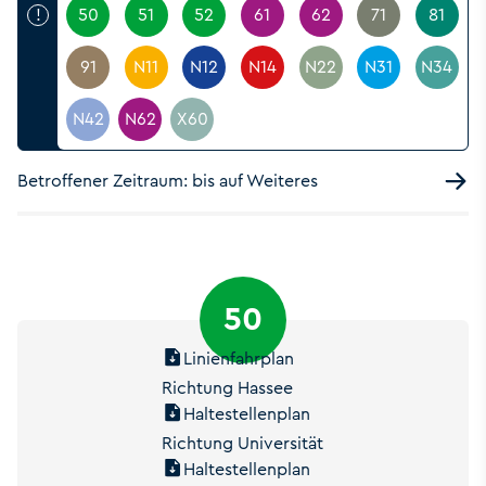
!
50
51
52
61
62
71
81
91
N11
N12
N14
N22
N31
N34
N42
N62
X60
Betroffener Zeitraum: bis auf Weiteres
50
Linienfahrplan
Richtung Hassee
Haltestellenplan
Richtung Universität
Haltestellenplan