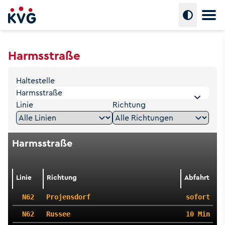
Hauptm
Umschalte
Harmsstraße
Haltestelle
Linie
Richtung
Harmsstraße
Linie
Richtung
Abfahrt
N62
Projensdorf
sofort
N62
Russee
10 Min