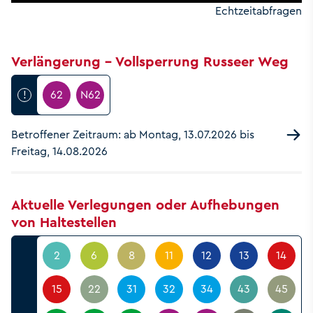
Echtzeitabfragen
Verlängerung - Vollsperrung Russeer Weg
!
62
N62
Betroffener Zeitraum: ab Montag, 13.07.2026 bis
Freitag, 14.08.2026
Aktuelle Verlegungen oder Aufhebungen
von Haltestellen
2
6
8
11
12
13
14
15
22
31
32
34
43
45